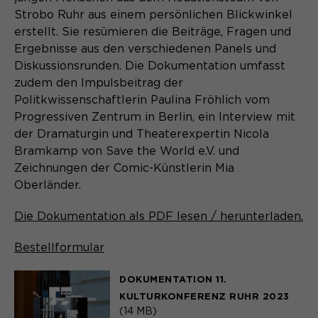
Strobo Ruhr aus einem persönlichen Blickwinkel
Anbieter
Matomo
erstellt. Sie resümieren die Beiträge, Fragen und
Name
be_typo_user
Ergebnisse aus den verschiedenen Panels und
Laufzeit
6 Monate
Diskussionsrunden. Die Dokumentation umfasst
Anbieter
TYPO3
Zweck
zudem den Impulsbeitrag der
Speichert die Herkunft des Besuchers.
Politkwissenschaftlerin Paulina Fröhlich vom
Laufzeit
Ende der Sitzung
Progressiven Zentrum in Berlin, ein Interview mit
der Dramaturgin und Theaterexpertin Nicola
Dieser Cookie teilt der Webseite mit,
Name
MATOMO_SESSID
Bramkamp von Save the World e.V. und
ob ein Besucher im Typo3-Backend
Zweck
Zeichnungen der Comic-Künstlerin Mia
angemeldet ist und die Rechte besitzt
Anbieter
Matomo
Oberländer.
diese zu verwalten.
Laufzeit
Sitzung
Die Dokumentation als PDF lesen / herunterladen.
Temporäre Session-ID, ohne
Zweck
Name
cookie_optin
Bestellformular
personenbezogene Daten.
Anbieter
Sgalinski
DOKUMENTATION 11.
KULTURKONFERENZ RUHR 2023
Laufzeit
1 Monat
(14 MB)