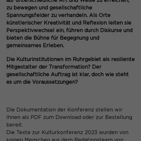
auf unterschiedliche Art und Weise zu erreichen,
Anbieter
Matomo
Website angenehm und flüssig wird:
zu bewegen und gesellschaftliche
Sie ermöglichen es der Website, Sie
Laufzeit
Zweck
13 Monate
Spannungsfelder zu verhandeln. Als Orte
zu erkennen und somit Ihre Sitzung
künstlerischer Kreativität und Reflexion leiten sie
offen zu halten. Es speichert bei
Dient zur anonymen
Perspektivwechsel ein, führen durch Diskurse und
Zweck
einem Benutzer-Login für einen
Wiedererkennung eines Besuchers.
bieten die Bühne für Begegnung und
geschlossenen Bereich die Benutzer-
gemeinsames Erleben.
ID als verschlüsselten Wert (sog.
"hash-Wert") zum entsprechenden
Die Kulturinstitutionen im Ruhrgebiet als resiliente
Datenbankeintrag des Nutzers.
Name
_pk_ses*
Mitgestalter der Transformation? Der
gesellschaftliche Auftrag ist klar, doch wie steht
Anbieter
Matomo
es um die Voraussetzungen?
Name
PHPSESSID
Laufzeit
30 Minuten
Anbieter
Ende der Sitzung
Speichert vorübergehend Daten der
Zweck
Die Dokumentation der Konferenz stellen wir
aktuellen Sitzung.
Laufzeit
Ende der Sitzung
Ihnen als PDF zum Download oder zur Bestellung
bereit.
PHPs Standard Sitzungs Identifikation
Zweck
Die Texte zur Kulturkonferenz 2023 wurden von
(nur für Administratoren relevant).
Name
_pk_ref.*
jungen Menschen aus dem Redationsteam von