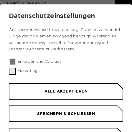
Datenschutzeinstellungen
Auf unserer Webseite werden sog. Cookies verwendet.
Einige davon werden zwingend benötigt, während es
uns andere ermöglichen, Ihre Nutzererfahrung auf
unserer Webseite zu verbessern.
Erforderliche Cookies
Marketing
RÜCKBLICK | 2023
ALLE AKZEPTIEREN
11. Kulturkonferenz Ruhr
SPEICHERN & SCHLIESSEN
Resilient, relevant und nachhaltig -
Impulse für Kulturinstitutionen in der
Transformation