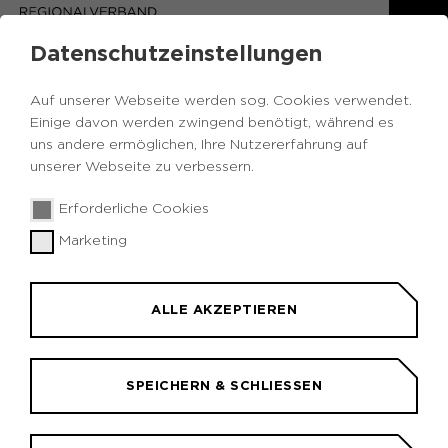
Datenschutzeinstellungen
Auf unserer Webseite werden sog. Cookies verwendet.
Einige davon werden zwingend benötigt, während es
uns andere ermöglichen, Ihre Nutzererfahrung auf
unserer Webseite zu verbessern.
Erforderliche Cookies
Marketing
PROGRAMM | 13. KULTURKONFERENZ
RUHR 2025
ALLE AKZEPTIEREN
„Demokratie gestalten:
Kultur für Räume, Ideen und
Haltung“
SPEICHERN & SCHLIESSEN