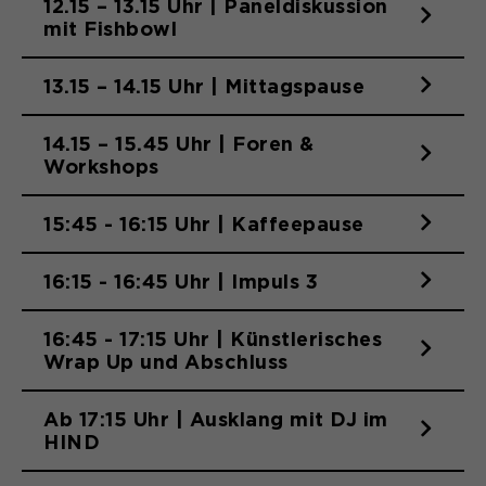
12.15 – 13.15 Uhr | Paneldiskussion
Anbieter
Matomo
Website angenehm und flüssig wird:
mit Fishbowl
Sie ermöglichen es der Website, Sie
Laufzeit
Zweck
13 Monate
zu erkennen und somit Ihre Sitzung
13.15 – 14.15 Uhr | Mittagspause
offen zu halten. Es speichert bei
Dient zur anonymen
Zweck
einem Benutzer-Login für einen
Wiedererkennung eines Besuchers.
geschlossenen Bereich die Benutzer-
14.15 – 15.45 Uhr | Foren &
ID als verschlüsselten Wert (sog.
Workshops
"hash-Wert") zum entsprechenden
Datenbankeintrag des Nutzers.
Name
_pk_ses*
15:45 - 16:15 Uhr | Kaffeepause
Anbieter
Matomo
16:15 - 16:45 Uhr | Impuls 3
Name
PHPSESSID
Laufzeit
30 Minuten
16:45 - 17:15 Uhr | Künstlerisches
Anbieter
Ende der Sitzung
Speichert vorübergehend Daten der
Wrap Up und Abschluss
Zweck
aktuellen Sitzung.
Laufzeit
Ende der Sitzung
Ab 17:15 Uhr | Ausklang mit DJ im
HIND
PHPs Standard Sitzungs Identifikation
Zweck
(nur für Administratoren relevant).
Name
_pk_ref.*